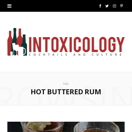
F
T
I
P
a
w
n
i
c
i
s
n
e
t
t
t
b
t
a
e
o
e
g
r
ROWSI
o
r
r
e
TAG
k
a
s
HOT BUTTERED RUM
m
t