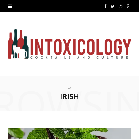
F
T
I
P
a
w
n
i
c
i
s
n
e
t
t
t
b
t
a
e
o
e
g
r
ROWSI
o
r
r
e
TAG
k
a
s
IRISH
m
t