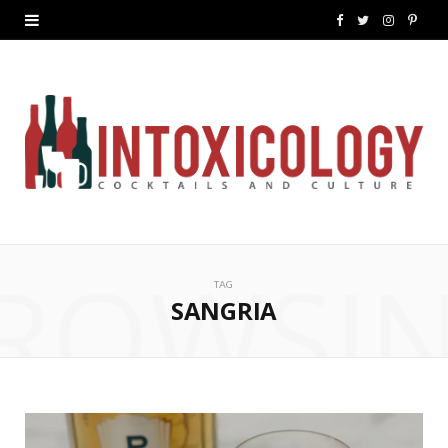
F
T
I
P
a
w
n
i
c
i
s
n
e
t
t
t
b
t
a
e
o
e
g
r
ROWSI
o
r
r
e
TAG
k
a
s
SANGRIA
m
t