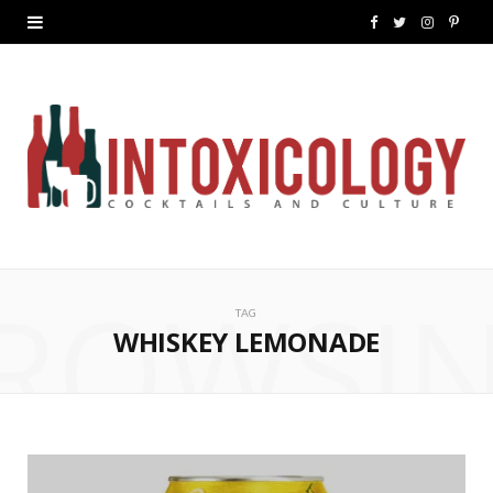
F
T
I
P
a
w
n
i
c
i
s
n
e
t
t
t
b
t
a
e
o
e
g
r
ROWSI
o
r
r
e
TAG
k
a
s
WHISKEY LEMONADE
m
t